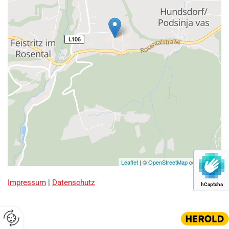
Leaflet
| ©
OpenStreetMap
contributors
Impressum
|
Datenschutz
hCaptcha
Website erstellt von HEROLD