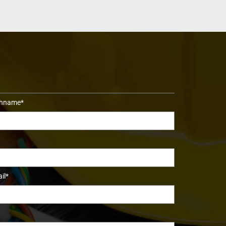
hname*
il*