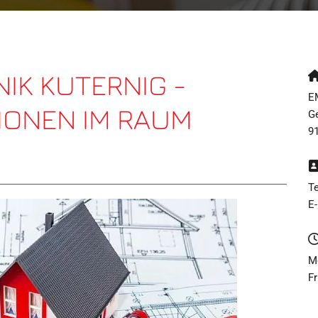
IK KUTERNIG -
EM
IONEN IM RAUM
G
91
Te
E
M
Fr